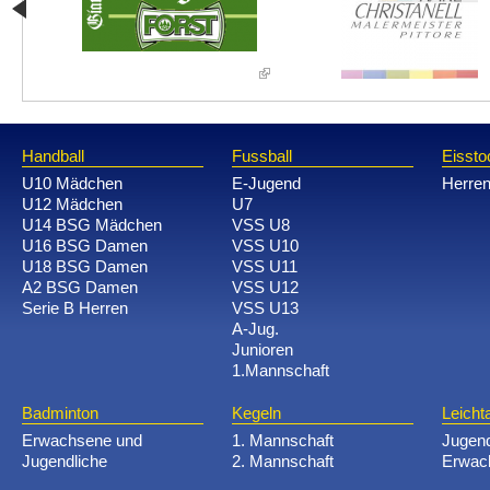
Handball
Fussball
Eissto
U10 Mädchen
E-Jugend
Herre
U12 Mädchen
U7
U14 BSG Mädchen
VSS U8
U16 BSG Damen
VSS U10
U18 BSG Damen
VSS U11
A2 BSG Damen
VSS U12
Serie B Herren
VSS U13
A-Jug.
Junioren
1.Mannschaft
Badminton
Kegeln
Leichta
Erwachsene und
1. Mannschaft
Jugen
Jugendliche
2. Mannschaft
Erwac