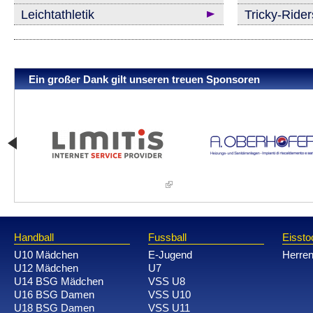
Leichtathletik
Tricky-Ride
Ein großer Dank gilt unseren treuen Sponsoren
Handball
Fussball
Eissto
U10 Mädchen
E-Jugend
Herre
U12 Mädchen
U7
U14 BSG Mädchen
VSS U8
U16 BSG Damen
VSS U10
U18 BSG Damen
VSS U11