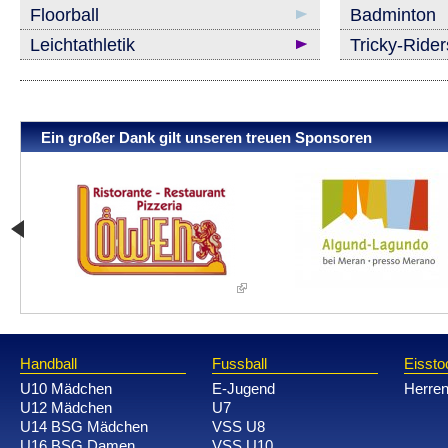
Floorball
Badminton
Leichtathletik
Tricky-Ride
Ein großer Dank gilt unseren treuen Sponsoren
Handball
Fussball
Eissto
U10 Mädchen
E-Jugend
Herre
U12 Mädchen
U7
U14 BSG Mädchen
VSS U8
U16 BSG Damen
VSS U10