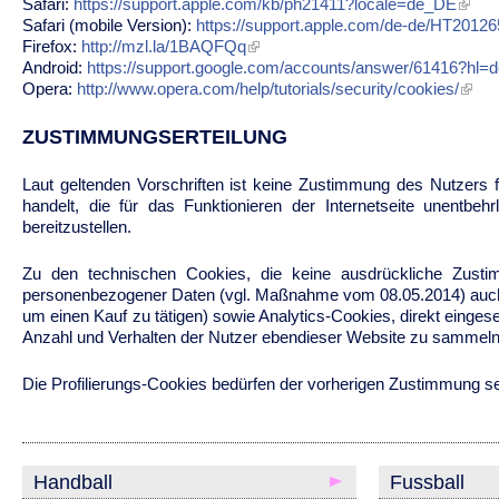
Safari:
https://support.apple.com/kb/ph21411?locale=de_DE
Safari (mobile Version):
https://support.apple.com/de-de/HT20126
Firefox:
http://mzl.la/1BAQFQq
Android:
https://support.google.com/accounts/answer/61416?hl=
Opera:
http://www.opera.com/help/tutorials/security/cookies/
ZUSTIMMUNGSERTEILUNG
Laut geltenden Vorschriften ist keine Zustimmung des Nutzers 
handelt, die für das Funktionieren der Internetseite unentbe
bereitzustellen.
Zu den technischen Cookies, die keine ausdrückliche Zusti
personenbezogener Daten (vgl. Maßnahme vom 08.05.2014) auch N
um einen Kauf zu tätigen) sowie Analytics-Cookies, direkt einges
Anzahl und Verhalten der Nutzer ebendieser Website zu sammeln
Die Profilierungs-Cookies bedürfen der vorherigen Zustimmung se
Handball
Fussball