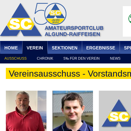
Ju
HOME
VEREIN
SEKTIONEN
ERGEBNISSE
SP
AUSSCHUSS
CHRONIK
5‰ FÜR DEN VEREIN
NEWS
Vereinsausschuss - Vorstandsm