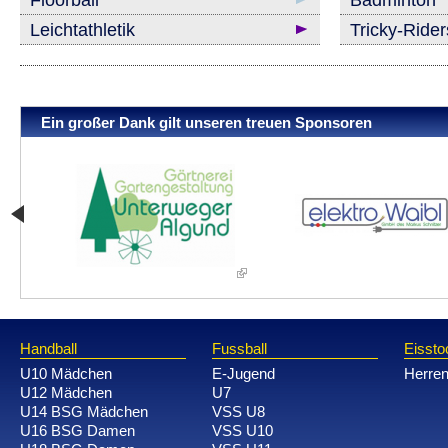
Leichtathletik
Tricky-Ride
Ein großer Dank gilt unseren treuen Sponsoren
Handball
Fussball
Eissto
U10 Mädchen
E-Jugend
Herre
U12 Mädchen
U7
U14 BSG Mädchen
VSS U8
U16 BSG Damen
VSS U10