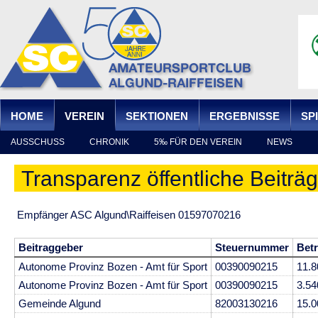
Ju
HOME
VEREIN
SEKTIONEN
ERGEBNISSE
SP
AUSSCHUSS
CHRONIK
5‰ FÜR DEN VEREIN
NEWS
Transparenz öffentliche Beiträ
Empfänger ASC Algund\Raiffeisen 01597070216
Beitraggeber
Steuernummer
Bet
Autonome Provinz Bozen - Amt für Sport
00390090215
11.8
Autonome Provinz Bozen - Amt für Sport
00390090215
3.54
Gemeinde Algund
82003130216
15.0