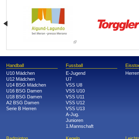
Handball
Fussball
Eissto
U10 Mädchen
E-Jugend
Herre
U12 Mädchen
U7
U14 BSG Mädchen
VSS U8
U16 BSG Damen
VSS U10
U18 BSG Damen
VSS U11
A2 BSG Damen
VSS U12
Serie B Herren
VSS U13
A-Jug.
Junioren
1.Mannschaft
Badminton
Kegeln
Leichta