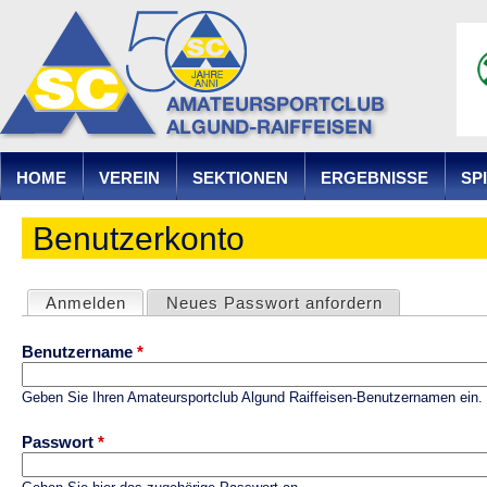
Ju
HOME
VEREIN
SEKTIONEN
ERGEBNISSE
SP
Benutzerkonto
Anmelden
(aktiver Reiter)
Neues Passwort anfordern
Haupt-Reiter
Benutzername
*
Geben Sie Ihren Amateursportclub Algund Raiffeisen-Benutzernamen ein.
Passwort
*