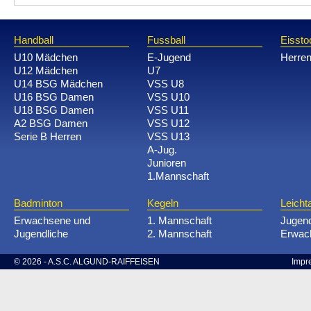
Handball
Fussball
Eissto
U10 Mädchen
E-Jugend
Herre
U12 Mädchen
U7
U14 BSG Mädchen
VSS U8
U16 BSG Damen
VSS U10
U18 BSG Damen
VSS U11
A2 BSG Damen
VSS U12
Serie B Herren
VSS U13
A-Jug.
Junioren
1.Mannschaft
Badminton
Kegeln
Leichta
Erwachsene und
1. Mannschaft
Jugen
Jugendliche
2. Mannschaft
Erwac
© 2026 - A.S.C. ALGUND-RAIFFEISEN
Impr