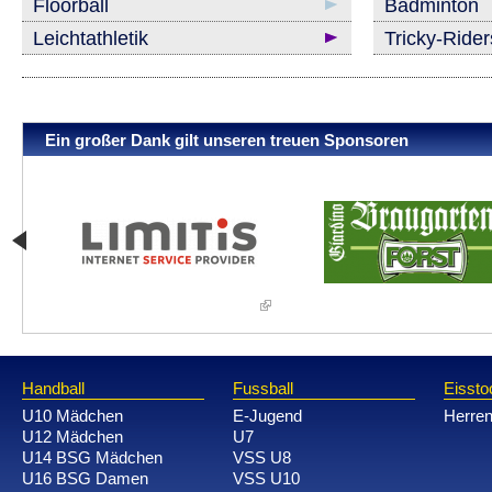
Floorball
Badminton
Leichtathletik
Tricky-Ride
Ein großer Dank gilt unseren treuen Sponsoren
Handball
Fussball
Eissto
U10 Mädchen
E-Jugend
Herre
U12 Mädchen
U7
U14 BSG Mädchen
VSS U8
U16 BSG Damen
VSS U10