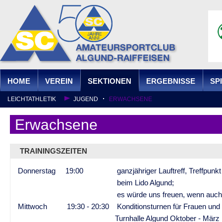
Ju
HOME
VEREIN
SEKTIONEN
ERGEBNISSE
SP
LEICHTATHLETIK
JUGEND
ERWACHSENE
HANDBALL
U10 MÄDCHEN
U12 MÄDCHEN
U14 BSG MÄDCHEN
Erwachsene
TRAININGSZEITEN
Donnerstag 19:00 ganzjähriger Lauftreff, Treffpunkt 
beim Lido Algund;
es würde uns freuen, wenn auch Du dara
Mittwoch 19:30 - 20:30 Konditionsturnen für Frauen und 
Turnhalle Algund Oktober - März