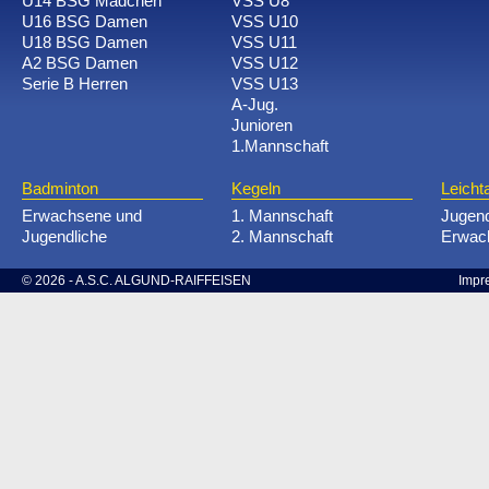
U14 BSG Mädchen
VSS U8
U16 BSG Damen
VSS U10
U18 BSG Damen
VSS U11
A2 BSG Damen
VSS U12
Serie B Herren
VSS U13
A-Jug.
Junioren
1.Mannschaft
Badminton
Kegeln
Leichta
Erwachsene und
1. Mannschaft
Jugen
Jugendliche
2. Mannschaft
Erwac
© 2026 - A.S.C. ALGUND-RAIFFEISEN
Impr