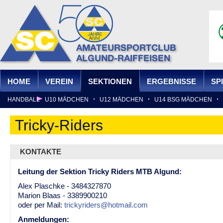
Ju
HOME
VEREIN
SEKTIONEN
ERGEBNISSE
SP
HANDBALL
U10 MÄDCHEN
U12 MÄDCHEN
U14 BSG MÄDCHEN
Tricky-Riders
KONTAKTE
Leitung der Sektion Tricky Riders MTB Algund:
Alex Plaschke - 3484327870
Marion Blaas - 3389900210
oder per Mail:
trickyriders@hotmail.com
Anmeldungen: