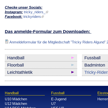
Checke unser Socials:
Instagram:
tricky_riders_
Facebook:
trickyriders
Das anmelde-Formular zum Downloaden:
Anmeldeformular für die Mitgliedschaft "Tricky Riders Algund" 
Handball
Fussball
Floorball
Badminton
Leichtathletik
Tricky-Ride
Handball
Fussball
Eissto
U10 Mädchen
E-Jugend
Herre
U12 Mädchen
U7