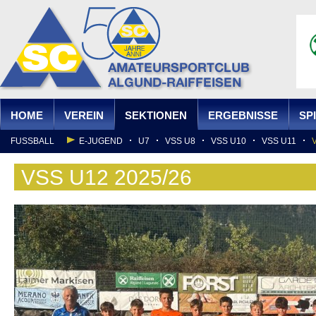
Ju
HOME
VEREIN
SEKTIONEN
ERGEBNISSE
SP
FUSSBALL
E-JUGEND
U7
VSS U8
VSS U10
VSS U11
HANDBALL
U10 MÄDCHEN
U12 MÄDCHEN
U14 BSG MÄDCHEN
VSS U12 2025/26