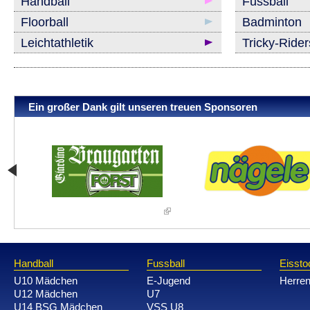
Handball
Fussball
Floorball
Badminton
Leichtathletik
Tricky-Ride
Ein großer Dank gilt unseren treuen Sponsoren
Handball
Fussball
Eissto
U10 Mädchen
E-Jugend
Herre
U12 Mädchen
U7
U14 BSG Mädchen
VSS U8