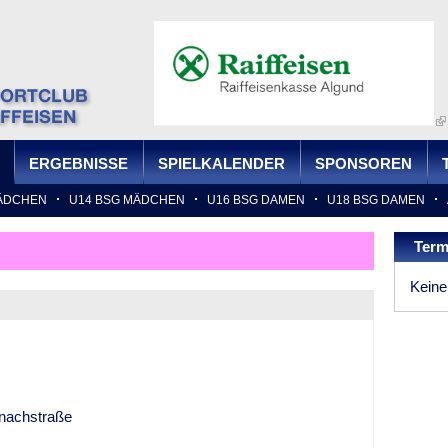
Jump to navigation
ERGEBNISSE
SPIELKALENDER
SPONSOREN
ÄDCHEN
U14 BSG MÄDCHEN
U16 BSG DAMEN
U18 BSG DAMEN
Term
Keine
inachstraße