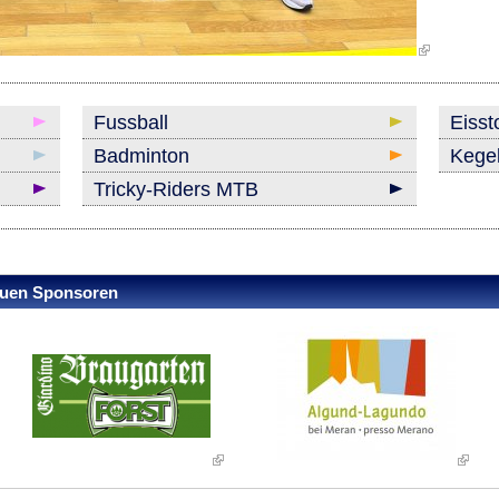
Fussball
Eisst
Badminton
Kege
Tricky-Riders MTB
reuen Sponsoren