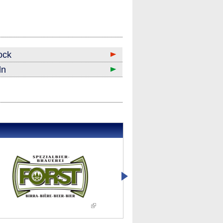
ock
ln